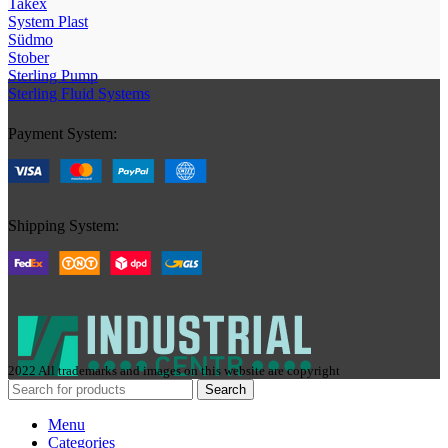
Takex
System Plast
Südmo
Stober
Sterling Pump
Sterling Fluid Systems
Payment System:
Shipping System:
2022 All trademarks and images on this website are copyright
Search
Menu
Categories