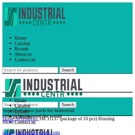
Home
Catalog
Brands
About us
Contact us
Search
Home
Search
Catalog
Supply of spare parts for industrial
Brands
enterprises around the world
About us
Home
Accessories
3M 31137 (package of 10 pcs) Housing
Menu
Contact us
info@industrial-centr.com