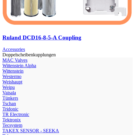
Ruland DCD16-8-5-A Coupling
Accessories
Doppelscheibenkupplungen
МAC Valves
Wittenstein Alpha
Wittenstein
Westermo
Weishaupt
Weipu
Vaisala
Tünkers
Tschan
Tridonic
TR Electronic
Tektronix
Tecsystem
TAKEX SENSOR - SEEKA