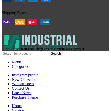
Shipping System:
2022 All trademarks and images on this website are copyright
Search
Menu
Categories
Instagram profile
New Collection
Woman Dress
Contact Us
Latest News
Purchase Theme
Home
Сatalog