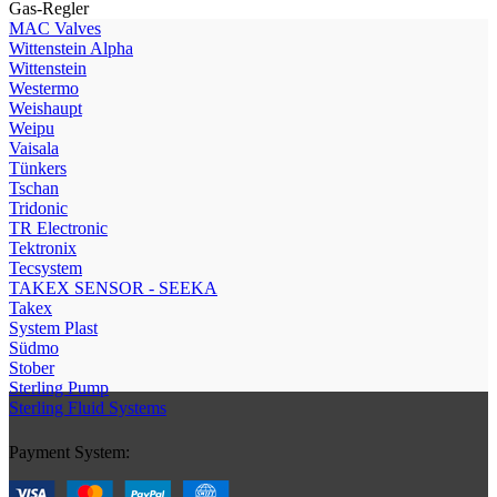
Gas-Regler
МAC Valves
Wittenstein Alpha
Wittenstein
Westermo
Weishaupt
Weipu
Vaisala
Tünkers
Tschan
Tridonic
TR Electronic
Tektronix
Tecsystem
TAKEX SENSOR - SEEKA
Takex
System Plast
Südmo
Stober
Sterling Pump
Sterling Fluid Systems
Payment System: