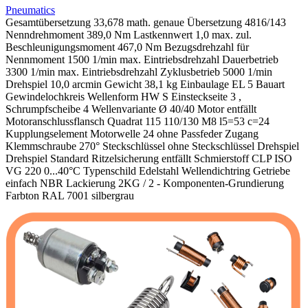
Pneumatics
Gesamtübersetzung 33,678 math. genaue Übersetzung 4816/143
Nenndrehmoment 389,0 Nm Lastkennwert 1,0 max. zul.
Beschleunigungsmoment 467,0 Nm Bezugsdrehzahl für
Nennmoment 1500 1/min max. Eintriebsdrehzahl Dauerbetrieb
3300 1/min max. Eintriebsdrehzahl Zyklusbetrieb 5000 1/min
Drehspiel 10,0 arcmin Gewicht 38,1 kg Einbaulage EL 5 Bauart
Gewindelochkreis Wellenform HW S Einsteckseite 3 ,
Schrumpfscheibe 4 Wellenvariante Ø 40/40 Motor entfällt
Motoranschlussflansch Quadrat 115 110/130 M8 l5=53 c=24
Kupplungselement Motorwelle 24 ohne Passfeder Zugang
Klemmschraube 270° Steckschlüssel ohne Steckschlüssel Drehspiel
Drehspiel Standard Ritzelsicherung entfällt Schmierstoff CLP ISO
VG 220 0...40°C Typenschild Edelstahl Wellendichtring Getriebe
einfach NBR Lackierung 2KG / 2 - Komponenten-Grundierung
Farbton RAL 7001 silbergrau