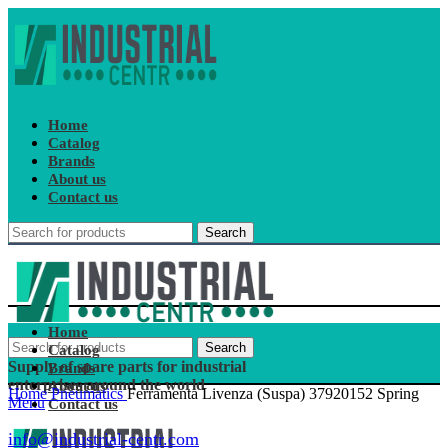
Home
Catalog
Brands
About us
Contact us
Search
Home
Search
Catalog
Supply of spare parts for industrial
Brands
enterprises around the world
About us
Home
Pneumatics
Ferramenta Livenza (Suspa) 37920152 Spring
Menu
Contact us
info@industrial-centr.com