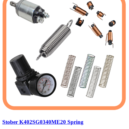
Stober K402SG0340ME20 Spring