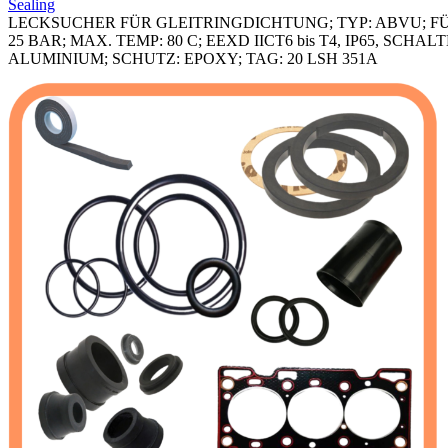
Sealing
LECKSUCHER FÜR GLEITRINGDICHTUNG; TYP: ABVU; FÜR 
25 BAR; MAX. TEMP: 80 C; EEXD IICT6 bis T4, IP65, SCH
ALUMINIUM; SCHUTZ: EPOXY; TAG: 20 LSH 351A