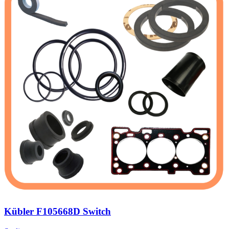
Kübler F105668D Switch