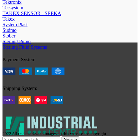
Tektronix
Tecsystem
TAKEX SENSOR - SEEKA
Takex
System Plast
Südmo
Stober
Sterling Pump
Sterling Fluid Systems
Payment System:
Shipping System:
2022 All trademarks and images on this website are copyright
Search