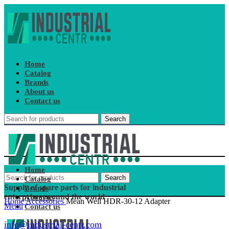
Home
Catalog
Brands
About us
Contact us
Search
Home
Search
Catalog
Supply of spare parts for industrial
Brands
enterprises around the world
About us
Home
Accessories
Mean Well HDR-30-12 Adapter
Menu
Contact us
info@industrial-centr.com