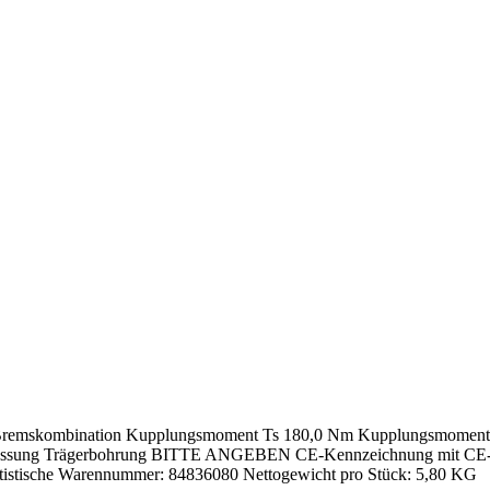
ngs-Bremskombination Kupplungsmoment Ts 180,0 Nm Kupplungsmomen
 bar Passung Trägerbohrung BITTE ANGEBEN CE-Kennzeichnung mit C
atistische Warennummer: 84836080 Nettogewicht pro Stück: 5,80 KG