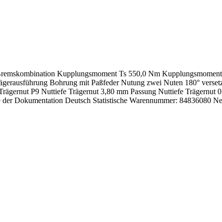
ngs-Bremskombination Kupplungsmoment Ts 550,0 Nm Kupplungsmomen
 Trägerausführung Bohrung mit Paßfeder Nutung zwei Nuten 180° vers
 Trägernut P9 Nuttiefe Trägernut 3,80 mm Passung Nuttiefe Trägernu
 der Dokumentation Deutsch Statistische Warennummer: 84836080 Ne