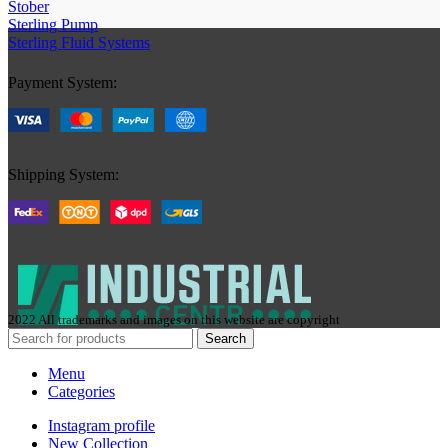
Stober
Sterling Pump
Sterling Fluid Systems
Payment System:
Shipping System:
2022 All trademarks and images on this website are copyright
Search
Menu
Categories
Instagram profile
New Collection