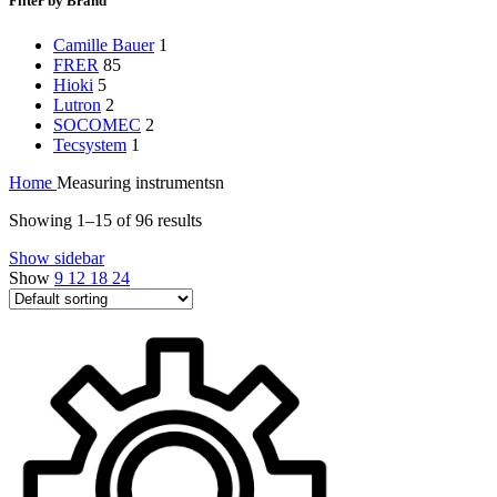
Filter by Brand
Camille Bauer
1
FRER
85
Hioki
5
Lutron
2
SOCOMEC
2
Tecsystem
1
Home
Measuring instrumentsn
Showing 1–15 of 96 results
Show sidebar
Show
9
12
18
24