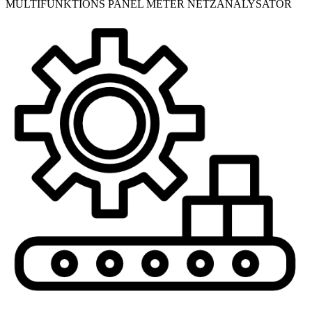
MULTIFUNKTIONS PANEL METER NETZANALYSATOR