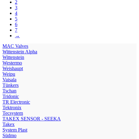
2
3
4
5
6
7
→
МAC Valves
Wittenstein Alpha
Wittenstein
Westermo
Weishaupt
Weipu
Vaisala
Tünkers
Tschan
Tridonic
TR Electronic
Tektronix
Tecsystem
TAKEX SENSOR - SEEKA
Takex
System Plast
Südmo