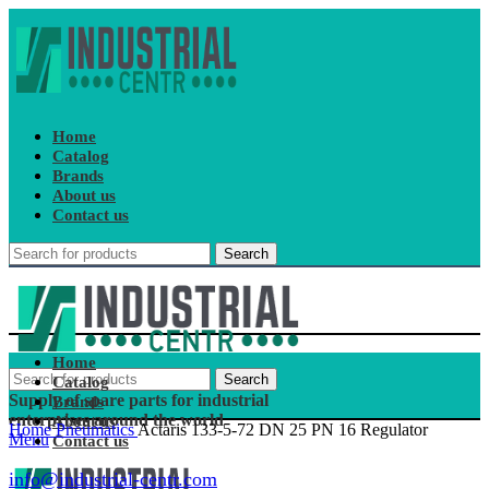
Home
Catalog
Brands
About us
Contact us
Search
Home
Search
Catalog
Supply of spare parts for industrial
Brands
enterprises around the world
About us
Home
Pneumatics
Actaris 133-5-72 DN 25 PN 16 Regulator
Menu
Contact us
info@industrial-centr.com