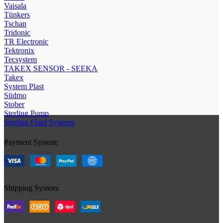
Vaisala
Tünkers
Tschan
Tridonic
TR Electronic
Tektronix
Tecsystem
TAKEX SENSOR - SEEKA
Takex
System Plast
Südmo
Stober
Sterling Pump
Sterling Fluid Systems
Payment System:
Shipping System: