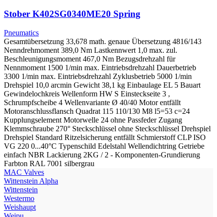
Stober K402SG0340ME20 Spring
Pneumatics
Gesamtübersetzung 33,678 math. genaue Übersetzung 4816/143
Nenndrehmoment 389,0 Nm Lastkennwert 1,0 max. zul.
Beschleunigungsmoment 467,0 Nm Bezugsdrehzahl für
Nennmoment 1500 1/min max. Eintriebsdrehzahl Dauerbetrieb
3300 1/min max. Eintriebsdrehzahl Zyklusbetrieb 5000 1/min
Drehspiel 10,0 arcmin Gewicht 38,1 kg Einbaulage EL 5 Bauart
Gewindelochkreis Wellenform HW S Einsteckseite 3 ,
Schrumpfscheibe 4 Wellenvariante Ø 40/40 Motor entfällt
Motoranschlussflansch Quadrat 115 110/130 M8 l5=53 c=24
Kupplungselement Motorwelle 24 ohne Passfeder Zugang
Klemmschraube 270° Steckschlüssel ohne Steckschlüssel Drehspiel
Drehspiel Standard Ritzelsicherung entfällt Schmierstoff CLP ISO
VG 220 0...40°C Typenschild Edelstahl Wellendichtring Getriebe
einfach NBR Lackierung 2KG / 2 - Komponenten-Grundierung
Farbton RAL 7001 silbergrau
МAC Valves
Wittenstein Alpha
Wittenstein
Westermo
Weishaupt
Weipu