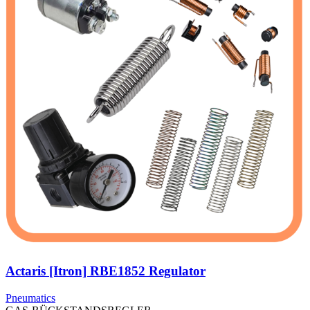
Actaris [Itron] RBE1852 Regulator
Pneumatics