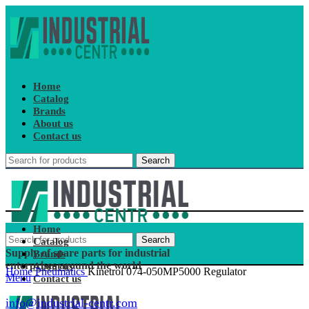
Home
Catalog
Brands
About us
Contact us
Search
Home
Search
Catalog
Supply of spare parts for industrial
Brands
enterprises around the world
About us
Home
Pneumatics
Kinetrol 074-050MP5000 Regulator
Menu
Contact us
info@industrial-centr.com