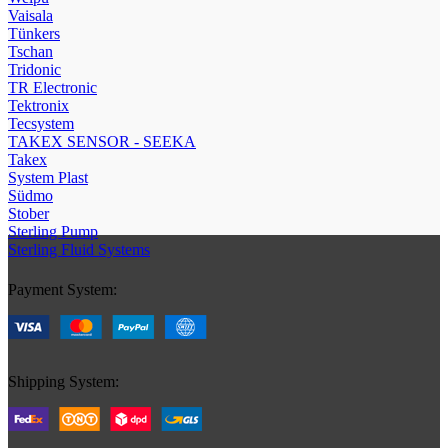
Vaisala
Tünkers
Tschan
Tridonic
TR Electronic
Tektronix
Tecsystem
TAKEX SENSOR - SEEKA
Takex
System Plast
Südmo
Stober
Sterling Pump
Sterling Fluid Systems
Payment System:
Shipping System: