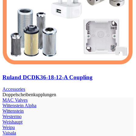
Ruland DCDK36-18-12-A Coupling
Accessories
Doppelscheibenkupplungen
МAC Valves
Wittenstein Alpha
Wittenstein
Westermo
Weishaupt
Weipu
Vaisala