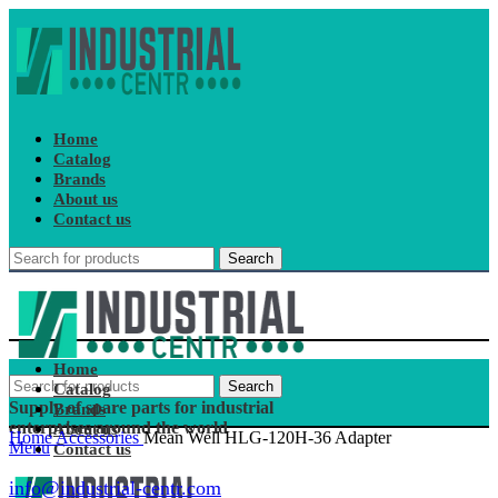
Home
Catalog
Brands
About us
Contact us
Search
Home
Search
Catalog
Supply of spare parts for industrial
Brands
enterprises around the world
About us
Home
Accessories
Mean Well HLG-120H-36 Adapter
Menu
Contact us
info@industrial-centr.com