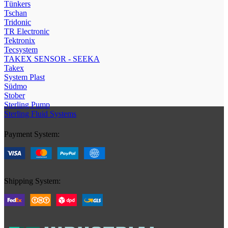
Tünkers
Tschan
Tridonic
TR Electronic
Tektronix
Tecsystem
TAKEX SENSOR - SEEKA
Takex
System Plast
Südmo
Stober
Sterling Pump
Sterling Fluid Systems
Payment System:
Shipping System: