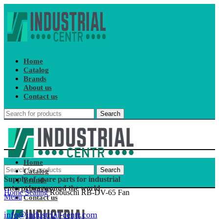
Home
Catalog
Brands
About us
Contact us
Search
Home
Search
Catalog
Supply of spare parts for industrial
Brands
enterprises around the world
About us
Home
Sealing
Robuschi RB-DV-65 Fan
Menu
Contact us
info@industrial-centr.com