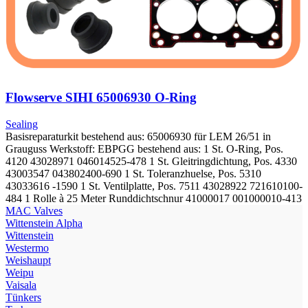
Flowserve SIHI 65006930 O-Ring
Sealing
Basisreparaturkit bestehend aus: 65006930 für LEM 26/51 in
Grauguss Werkstoff: EBPGG bestehend aus: 1 St. O-Ring, Pos.
4120 43028971 046014525-478 1 St. Gleitringdichtung, Pos. 4330
43003547 043802400-690 1 St. Toleranzhuelse, Pos. 5310
43033616 -1590 1 St. Ventilplatte, Pos. 7511 43028922 721610100-
484 1 Rolle à 25 Meter Runddichtschnur 41000017 001000010-413
МAC Valves
Wittenstein Alpha
Wittenstein
Westermo
Weishaupt
Weipu
Vaisala
Tünkers