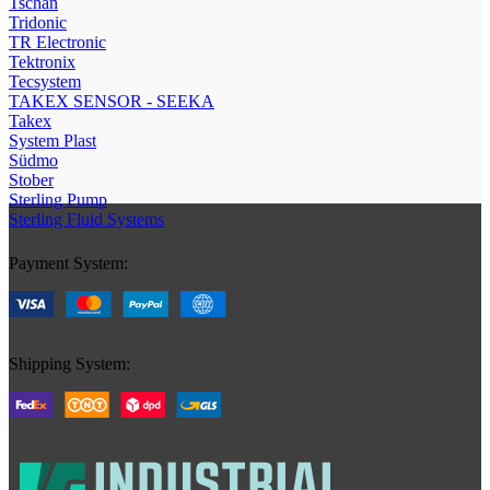
Tschan
Tridonic
TR Electronic
Tektronix
Tecsystem
TAKEX SENSOR - SEEKA
Takex
System Plast
Südmo
Stober
Sterling Pump
Sterling Fluid Systems
Payment System:
Shipping System: